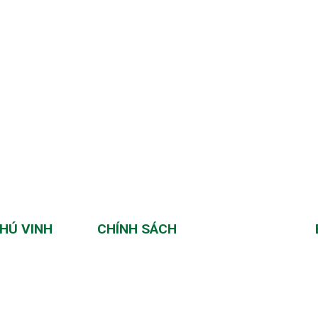
HÚ VINH
CHÍNH SÁCH
, Phường Phúc
Chính sách thanh toán
g, Xã Cửu Cao,
Chính sách vận chuyển
Chính sách đổi trả