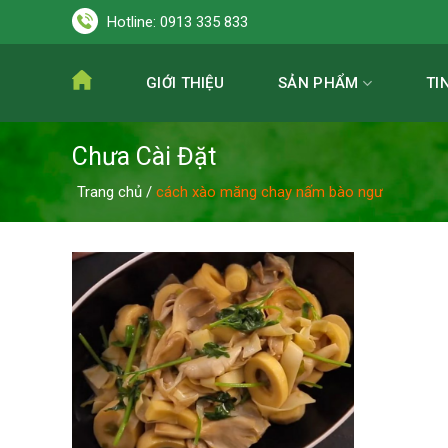
Skip
Hotline:
0913 335 833
to
content
GIỚI THIỆU
SẢN PHẨM
TI
Chưa Cài Đặt
Trang chủ
/
cách xào măng chay nấm bào ngư