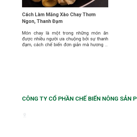
Cách Làm Măng Xào Chay Thơm
Ngon, Thanh Đạm
Món chay là một trong những món ăn
được nhiều người ưa chuộng bởi sự thanh
đạm, cách chế biến đơn giản mà hương vị
cũng hấp dẫn không thua
CÔNG TY CỔ PHẦN CHẾ BIẾN NÔNG SẢN P
Trụ sở: Số nhà 11B, ngách 12/36, phố Nghĩa Dũng
Xá, Quận Ba Đình, Hà Nội Sản xuất tại: Thôn Thượn
Huyện Văn Giang, Tỉnh Hưng Yên