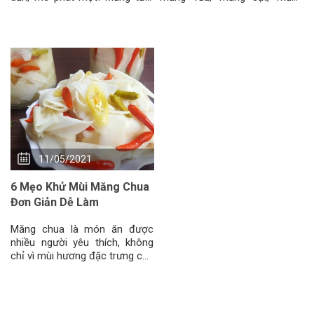
và những giá trị dinh dưỡng ít
giang… Trong đó măng tre là
ai ngờ tới Khi mùa
loại măng phổ biến nhất. Nếu
phân loại
11/05/2021
6 Mẹo Khử Mùi Măng Chua
Đơn Giản Dễ Làm
Măng chua là món ăn được
nhiều người yêu thích, không
chỉ vì mùi hương đặc trưng của
nó, măng chua còn giúp tăng
thêm hương vị cho các món