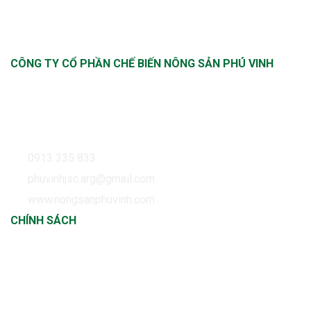
CÔNG TY CỔ PHẦN CHẾ BIẾN NÔNG SẢN PHÚ VINH
Trụ sở: Số nhà 11B, ngách 12/36, phố Nghĩa Dũng,
Phường Phúc Xá, Quận Ba Đình, Hà Nội Sản xuất tại:
Thôn Thượng, Xã Cửu Cao, Huyện Văn Giang, Tỉnh Hưng
Yên
0913 335 833
phuvinhjsc.arg@gmail.com
www.nongsanphuvinh.com
CHÍNH SÁCH
Chính sách thanh toán
Chính sách vận chuyển
Chính sách đổi trả