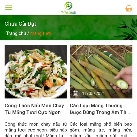
Skip
to
content
Chưa Cài Đặt
Trang chủ
/
măng tươi
11/05/2021
Công Thức Nấu Món Chay
Các Loại Măng Thường
Từ Măng Tươi Cực Ngon
Được Dùng Trong Ẩm Thực
Việt Nam
Công thức món chay nấu từ
Các loại măng phổ biến bao
măng tươi cực ngon, siêu hấp
gồm: măng tre, măng nứa,
dẫn, mê phát một! Măng tươi
măng vầu, măng sặt, măng