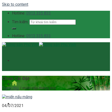
Skip to content
Hotline:
0913 335 833
Tìm kiếm:
Hotline:
0913 335 833
Chưa Cài Đặt
Trang chủ
/
miến nấu măng khô
Giới thiệu
04/07/2021