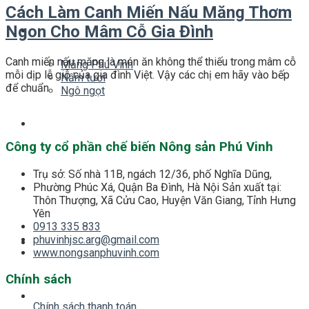
Cách Làm Canh Miến Nấu Măng Thơm
Ngon Cho Mâm Cỗ Gia Đình
Sản Phẩm
Canh miến nấu măng là món ăn không thể thiếu trong mâm cỗ
Măng Phú Vinh
mỗi dịp lễ giỗ của gia đình Việt. Vậy các chị em hãy vào bếp
Nấm tươi
để chuẩn
Ngô ngọt
Tin tức
Công ty cổ phần chế biến Nông sản Phú Vinh
Trụ sở: Số nhà 11B, ngách 12/36, phố Nghĩa Dũng,
Phường Phúc Xá, Quận Ba Đình, Hà Nội Sản xuất tại:
Thư viện ảnh
Thôn Thượng, Xã Cửu Cao, Huyện Văn Giang, Tỉnh Hưng
Yên
0913 335 833
phuvinhjsc.arg@gmail.com
Các món ăn
www.nongsanphuvinh.com
Chính sách
Liên hệ
Chính sách thanh toán