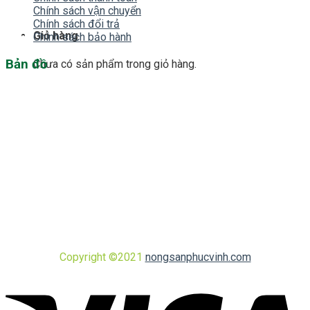
Chính sách vận chuyển
Chính sách đổi trả
Giỏ hàng
Chính sách bảo hành
Bản đồ
Chưa có sản phẩm trong giỏ hàng.
Copyright ©2021
nongsanphucvinh.com