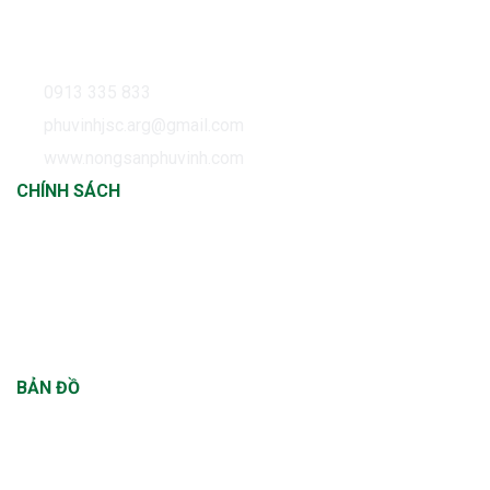
Phường Phúc Xá, Quận Ba Đình, Hà Nội Sản xuất tại:
Thôn Thượng, Xã Cửu Cao, Huyện Văn Giang, Tỉnh Hưng
Yên
0913 335 833
phuvinhjsc.arg@gmail.com
www.nongsanphuvinh.com
CHÍNH SÁCH
Chính sách thanh toán
Chính sách vận chuyển
Chính sách đổi trả
Chính sách bảo hành
BẢN ĐỒ