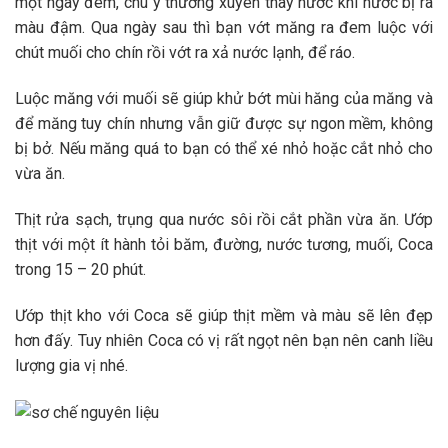
một ngày đêm, chú ý thường xuyên thay nước khi nước bị ra
màu đậm. Qua ngày sau thì bạn vớt măng ra đem luộc với
chút muối cho chín rồi vớt ra xả nước lạnh, để ráo.
Luộc măng với muối sẽ giúp khử bớt mùi hăng của măng và
để măng tuy chín nhưng vẫn giữ được sự ngon mềm, không
bị bở. Nếu măng quá to bạn có thể xé nhỏ hoặc cắt nhỏ cho
vừa ăn.
Thịt rửa sạch, trụng qua nước sôi rồi cắt phần vừa ăn. Ướp
thịt với một ít hành tỏi băm, đường, nước tương, muối, Coca
trong 15 – 20 phút.
Ướp thịt kho với Coca sẽ giúp thịt mềm và màu sẽ lên đẹp
hơn đấy. Tuy nhiên Coca có vị rất ngọt nên bạn nên canh liều
lượng gia vị nhé.