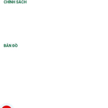
CHÍNH SÁCH
Chính sách thanh toán
Chính sách vận chuyển
Chính sách đổi trả
Chính sách bảo hành
BẢN ĐỒ