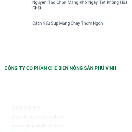
Nguyên Tắc Chọn Măng Khô Ngày Tết Không Hóa
Chất
Cách Nấu Súp Măng Chay Thơm Ngon
CÔNG TY CỔ PHẦN CHẾ BIẾN NÔNG SẢN PHÚ VINH
Trụ sở: Số nhà 11B, ngách 12/36, phố Nghĩa Dũng,
Phường Phúc Xá, Quận Ba Đình, Hà Nội Sản xuất tại:
Thôn Thượng, Xã Cửu Cao, Huyện Văn Giang, Tỉnh Hưng
Yên
0913 335 833
phuvinhjsc.arg@gmail.com
www.nongsanphuvinh.com