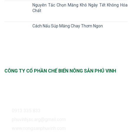
Nguyên Tắc Chọn Măng Khô Ngày Tết Không Hóa
Chất
Cách Nấu Súp Măng Chay Thơm Ngon
CÔNG TY CỔ PHẦN CHẾ BIẾN NÔNG SẢN PHÚ VINH
Trụ sở: Số nhà 11B, ngách 12/36, phố Nghĩa Dũng,
Phường Phúc Xá, Quận Ba Đình, Hà Nội Sản xuất tại:
Thôn Thượng, Xã Cửu Cao, Huyện Văn Giang, Tỉnh Hưng
Yên
0913 335 833
phuvinhjsc.arg@gmail.com
www.nongsanphuvinh.com