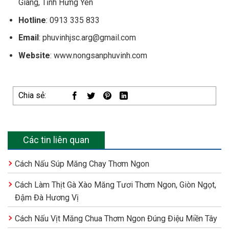
Giang, Tỉnh Hưng Yên
Hotline
: 0913 335 833
Email
: phuvinhjsc.arg@gmail.com
Website
: www.nongsanphuvinh.com
Chia sẻ:
Các tin liên quan
Cách Nấu Súp Măng Chay Thơm Ngon
Cách Làm Thịt Gà Xào Măng Tươi Thơm Ngon, Giòn Ngọt,
Đậm Đà Hương Vị
Cách Nấu Vịt Măng Chua Thơm Ngon Đúng Điệu Miền Tây