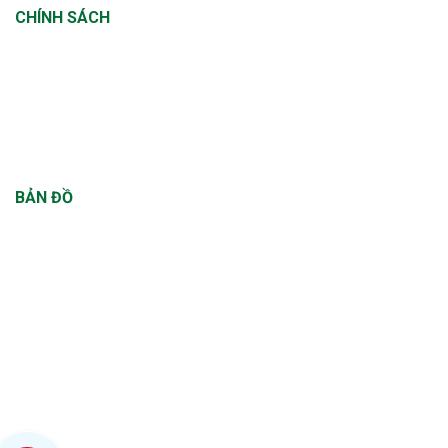
CHÍNH SÁCH
Chính sách thanh toán
Chính sách vận chuyển
Chính sách đổi trả
Chính sách bảo hành
BẢN ĐỒ