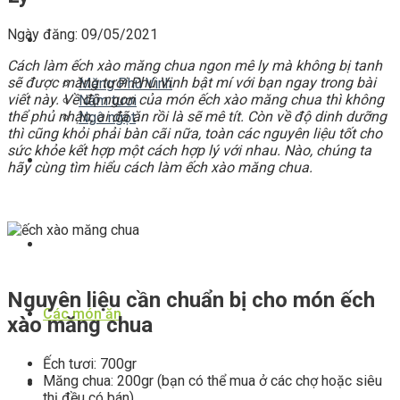
Ngày đăng: 09/05/2021
Sản Phẩm
Cách làm ếch xào măng chua ngon mê ly mà không bị tanh
sẽ được măng tươi Phú Vinh bật mí với bạn ngay trong bài
Măng Phú Vinh
viết này. Về độ ngon của món ếch xào măng chua thì không
Nấm tươi
thể phủ nhận, ai đã ăn rồi là sẽ mê tít. Còn về độ dinh dưỡng
Ngô ngọt
thì cũng khỏi phải bàn cãi nữa, toàn các nguyên liệu tốt cho
sức khỏe kết hợp một cách hợp lý với nhau. Nào, chúng ta
Tin tức
hãy cùng tìm hiểu cách làm ếch xào măng chua.
Thư viện ảnh
Nguyên liệu cần chuẩn bị cho món ếch
Các món ăn
xào măng chua
Ếch tươi: 700gr
Măng chua: 200gr (bạn có thể mua ở các chợ hoặc siêu
Liên hệ
thị đều có bán)