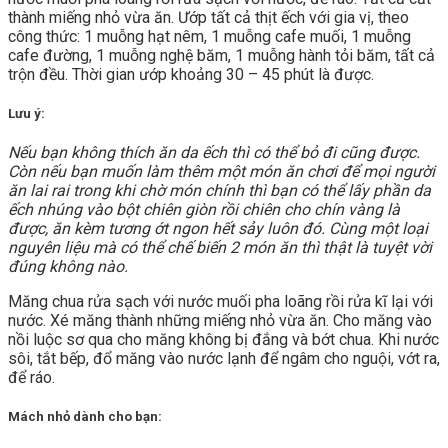
thành miếng nhỏ vừa ăn. Ướp tất cả thịt ếch với gia vị, theo
công thức: 1 muỗng hạt nêm, 1 muỗng cafe muối, 1 muỗng
cafe đường, 1 muỗng nghệ băm, 1 muỗng hành tỏi băm, tất cả
trộn đều. Thời gian ướp khoảng 30 – 45 phút là được.
Lưu ý:
Nếu bạn không thích ăn da ếch thì có thể bỏ đi cũng được.
Còn nếu bạn muốn làm thêm một món ăn chơi để mọi người
ăn lai rai trong khi chờ món chính thì bạn có thể lấy phần da
ếch nhúng vào bột chiên giòn rồi chiên cho chín vàng là
được, ăn kèm tương ớt ngon hết sảy luôn đó. Cùng một loại
nguyên liệu mà có thể chế biến 2 món ăn thì thật là tuyệt vời
đúng không nào.
Măng chua rửa sạch với nước muối pha loãng rồi rửa kĩ lại với
nước. Xé măng thành những miếng nhỏ vừa ăn. Cho măng vào
nồi luộc sơ qua cho măng không bị đắng và bớt chua. Khi nước
sôi, tắt bếp, đổ măng vào nước lạnh để ngâm cho nguội, vớt ra,
để ráo.
Mách nhỏ dành cho bạn: