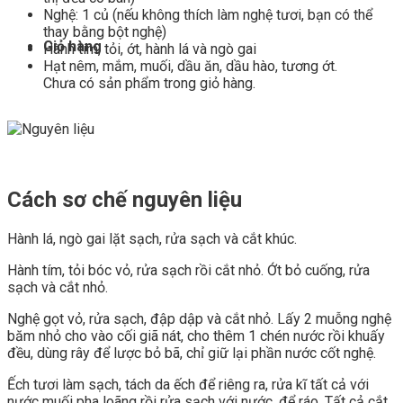
Nghệ: 1 củ (nếu không thích làm nghệ tươi, bạn có thể
thay bằng bột nghệ)
Giỏ hàng
Hành tím, tỏi, ớt, hành lá và ngò gai
Hạt nêm, mắm, muối, dầu ăn, dầu hào, tương ớt.
Chưa có sản phẩm trong giỏ hàng.
Cách sơ chế nguyên liệu
Hành lá, ngò gai lặt sạch, rửa sạch và cắt khúc.
Hành tím, tỏi bóc vỏ, rửa sạch rồi cắt nhỏ. Ớt bỏ cuống, rửa
sạch và cắt nhỏ.
Nghệ gọt vỏ, rửa sạch, đập dập và cắt nhỏ. Lấy 2 muỗng nghệ
băm nhỏ cho vào cối giã nát, cho thêm 1 chén nước rồi khuấy
đều, dùng rây để lược bỏ bã, chỉ giữ lại phần nước cốt nghệ.
Ếch tươi làm sạch, tách da ếch để riêng ra, rửa kĩ tất cả với
nước muối pha loãng rồi rửa sạch với nước, để ráo. Tất cả cắt