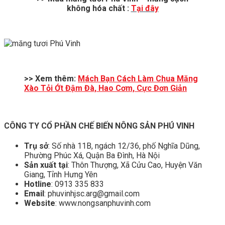
không hóa chất :
Tại đây
>> Xem thêm:
Mách Bạn Cách Làm Chua Măng
Xào Tỏi Ớt Đậm Đà, Hao Cơm, Cực Đơn Giản
CÔNG TY CỔ PHẦN CHẾ BIẾN NÔNG SẢN PHÚ VINH
Trụ sở
: Số nhà 11B, ngách 12/36, phố Nghĩa Dũng,
Phường Phúc Xá, Quận Ba Đình, Hà Nội
Sản xuất tại
: Thôn Thượng, Xã Cửu Cao, Huyện Văn
Giang, Tỉnh Hưng Yên
Hotline
: 0913 335 833
Email
: phuvinhjsc.arg@gmail.com
Website
: www.nongsanphuvinh.com