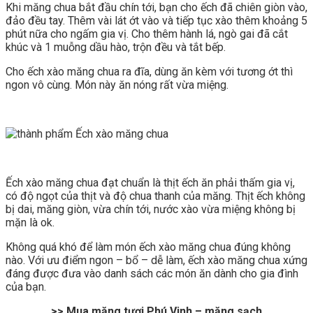
Khi măng chua bắt đầu chín tới, bạn cho ếch đã chiên giòn vào,
đảo đều tay. Thêm vài lát ớt vào và tiếp tục xào thêm khoảng 5
phút nữa cho ngấm gia vị. Cho thêm hành lá, ngò gai đã cắt
khúc và 1 muỗng dầu hào, trộn đều và tắt bếp.
Cho ếch xào măng chua ra đĩa, dùng ăn kèm với tương ớt thì
ngon vô cùng. Món này ăn nóng rất vừa miệng.
Ếch xào măng chua đạt chuẩn là thịt ếch ăn phải thấm gia vị,
có độ ngọt của thịt và độ chua thanh của măng. Thịt ếch không
bị dai, măng giòn, vừa chín tới, nước xào vừa miệng không bị
mặn là ok.
Không quá khó để làm món ếch xào măng chua đúng không
nào. Với ưu điểm ngon – bổ – dễ làm, ếch xào măng chua xứng
đáng được đưa vào danh sách các món ăn dành cho gia đình
của bạn.
>> Mua măng tươi Phú Vinh – măng sạch