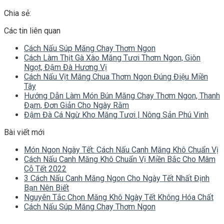
Chia sẻ:
Các tin liên quan
Cách Nấu Súp Măng Chay Thơm Ngon
Cách Làm Thịt Gà Xào Măng Tươi Thơm Ngon, Giòn
Ngọt, Đậm Đà Hương Vị
Cách Nấu Vịt Măng Chua Thơm Ngon Đúng Điệu Miền
Tây
Hướng Dẫn Làm Món Bún Măng Chay Thơm Ngon, Thanh
Đạm, Đơn Giản Cho Ngày Rằm
Đậm Đà Cá Ngừ Kho Măng Tươi | Nông Sản Phú Vinh
Bài viết mới
Món Ngon Ngày Tết: Cách Nấu Canh Măng Khô Chuẩn Vị
Cách Nấu Canh Măng Khô Chuẩn Vị Miền Bắc Cho Mâm
Cỗ Tết 2022
3 Cách Nấu Canh Măng Ngon Cho Ngày Tết Nhất Định
Bạn Nên Biết
Nguyên Tắc Chọn Măng Khô Ngày Tết Không Hóa Chất
Cách Nấu Súp Măng Chay Thơm Ngon