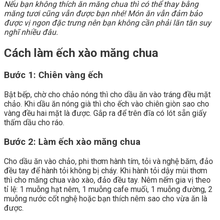
Nếu bạn không thích ăn măng chua thì có thể thay bằng
măng tươi cũng vẫn được bạn nhé! Món ăn vẫn đảm bảo
được vị ngon đặc trưng nên bạn không cần phải lăn tăn suy
nghĩ nhiều đâu.
Cách làm ếch xào măng chua
Bước 1: Chiên vàng ếch
Bật bếp, chờ cho chảo nóng thì cho dầu ăn vào tráng đều mặt
chảo. Khi dầu ăn nóng già thì cho ếch vào chiên giòn sao cho
vàng đều hai mặt là được. Gắp ra để trên đĩa có lót sẵn giấy
thấm dầu cho ráo.
Bước 2: Làm ếch xào măng chua
Cho dầu ăn vào chảo, phi thơm hành tím, tỏi và nghệ băm, đảo
đều tay để hành tỏi không bị cháy. Khi hành tỏi dậy mùi thơm
thì cho măng chua vào xào, đảo đều tay. Nêm nếm gia vị theo
tỉ lệ: 1 muỗng hạt nêm, 1 muỗng cafe muối, 1 muỗng đường, 2
muỗng nước cốt nghệ hoặc bạn thích nêm sao cho vừa ăn là
được.