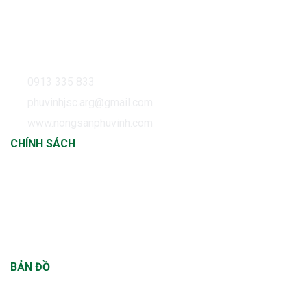
Trụ sở: Số nhà 11B, ngách 12/36, phố Nghĩa Dũng,
Phường Phúc Xá, Quận Ba Đình, Hà Nội Sản xuất tại:
Thôn Thượng, Xã Cửu Cao, Huyện Văn Giang, Tỉnh Hưng
Yên
0913 335 833
phuvinhjsc.arg@gmail.com
www.nongsanphuvinh.com
CHÍNH SÁCH
Chính sách thanh toán
Chính sách vận chuyển
Chính sách đổi trả
Chính sách bảo hành
BẢN ĐỒ