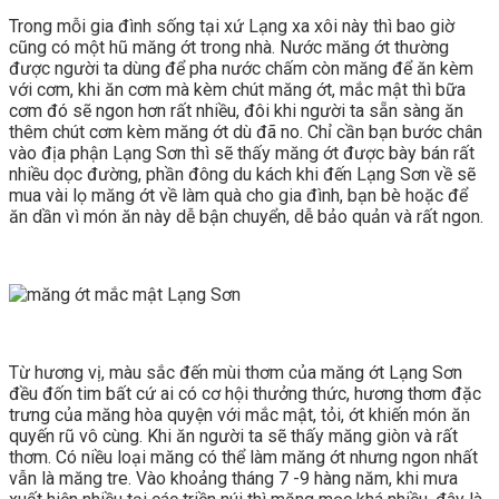
Trong mỗi gia đình sống tại xứ Lạng xa xôi này thì bao giờ
cũng có một hũ măng ớt trong nhà. Nước măng ớt thường
được người ta dùng để pha nước chấm còn măng để ăn kèm
với cơm, khi ăn cơm mà kèm chút măng ớt, mắc mật thì bữa
cơm đó sẽ ngon hơn rất nhiều, đôi khi người ta sẵn sàng ăn
thêm chút cơm kèm măng ớt dù đã no. Chỉ cần bạn bước chân
vào địa phận Lạng Sơn thì sẽ thấy măng ớt được bày bán rất
nhiều dọc đường, phần đông du kách khi đến Lạng Sơn về sẽ
mua vài lọ măng ớt về làm quà cho gia đình, bạn bè hoặc để
ăn dần vì món ăn này dễ bận chuyển, dễ bảo quản và rất ngon.
Từ hương vị, màu sắc đến mùi thơm của măng ớt Lạng Sơn
đều đốn tim bất cứ ai có cơ hội thưởng thức, hương thơm đặc
trưng của măng hòa quyện với mắc mật, tỏi, ớt khiến món ăn
quyến rũ vô cùng. Khi ăn người ta sẽ thấy măng giòn và rất
thơm. Có niều loại măng có thể làm măng ớt nhưng ngon nhất
vẫn là măng tre. Vào khoảng tháng 7 -9 hàng năm, khi mưa