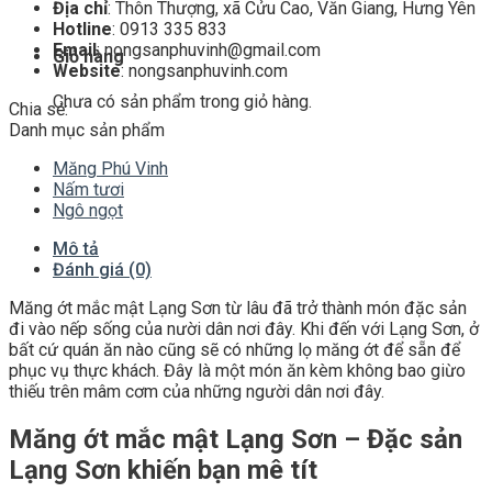
Địa chỉ
: Thôn Thượng, xã Cửu Cao, Văn Giang, Hưng Yên
Hotline
: 0913 335 833
Email
: nongsanphuvinh@gmail.com
Giỏ hàng
Website
: nongsanphuvinh.com
Chưa có sản phẩm trong giỏ hàng.
Chia sẻ:
Danh mục sản phẩm
Măng Phú Vinh
Nấm tươi
Ngô ngọt
Mô tả
Đánh giá (0)
Măng ớt mắc mật Lạng Sơn từ lâu đã trở thành món đặc sản
đi vào nếp sống của nười dân nơi đây. Khi đến với Lạng Sơn, ở
bất cứ quán ăn nào cũng sẽ có những lọ măng ớt để sẵn để
phục vụ thực khách. Đây là một món ăn kèm không bao giừo
thiếu trên mâm cơm của những người dân nơi đây.
Măng ớt mắc mật Lạng Sơn – Đặc sản
Lạng Sơn khiến bạn mê tít