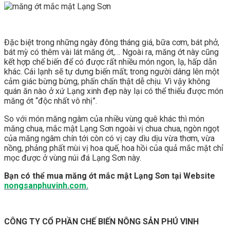
Đặc biệt trong những ngày đông tháng giá, bữa cơm, bát phở,
bát mỳ có thêm vài lát măng ớt,… Ngoài ra, măng ớt này cũng
kết hợp chế biến để có được rất nhiều món ngon, lạ, hấp dẫn
khác. Cái lạnh sẽ tự dưng biến mất; trong người dâng lên một
cảm giác bừng bừng, phấn chấn thật dễ chịu. Vì vậy không
quán ăn nào ở xứ Lạng xinh đẹp này lại có thể thiếu được món
măng ớt “độc nhất vô nhị”.
So với món măng ngâm của nhiều vùng quê khác thì món
măng chua, mắc mật Lạng Sơn ngoài vị chua chua, ngòn ngọt
của măng ngâm chín tới còn có vị cay dìu dịu vừa thơm, vừa
nồng, phảng phất mùi vị hoa quế, hoa hồi của quả mắc mật chỉ
mọc được ở vùng núi đá Lạng Sơn này.
Bạn có thể mua măng ớt mắc mật Lạng Sơn tại Website
nongsanphuvinh.com.
CÔNG TY CỔ PHẦN CHẾ BIẾN NÔNG SẢN PHÚ VINH