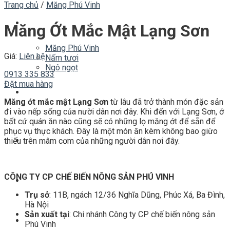
Trang chủ
/
Măng Phú Vinh
Sản Phẩm
Măng Ớt Mắc Mật Lạng Sơn
Măng Phú Vinh
Giá:
Liên hệ
Nấm tươi
Ngô ngọt
0913 335 833
Đặt mua hàng
Tin tức
Măng ớt mắc mật Lạng Sơn
từ lâu đã trở thành món đặc sản
đi vào nếp sống của nười dân nơi đây. Khi đến với Lạng Sơn, ở
bất cứ quán ăn nào cũng sẽ có những lọ măng ớt để sẵn để
phục vụ thực khách. Đây là một món ăn kèm không bao giừo
Thư viện ảnh
thiếu trên mâm cơm của những người dân nơi đây.
CÔNG TY CP CHẾ BIẾN NÔNG SẢN PHÚ VINH
Các món ăn
Trụ sở
: 11B, ngách 12/36 Nghĩa Dũng, Phúc Xá, Ba Đình,
Hà Nội
Sản xuất tại
: Chi nhánh Công ty CP chế biến nông sản
Liên hệ
Phú Vinh