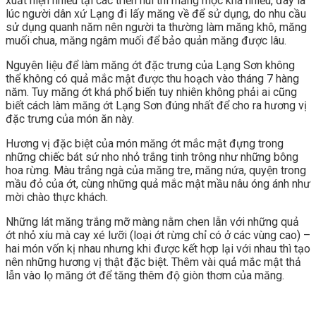
xuất hiện nhiều tại các triền núi thì măng mọc khá nhiều, đây là
lúc người dân xứ Lạng đi lấy măng về để sử dụng, do nhu cầu
sử dụng quanh năm nên người ta thường làm măng khô, măng
muối chua, măng ngâm muối để bảo quản măng được lâu.
Nguyên liệu để làm măng ớt đặc trưng của Lạng Sơn không
thể không có quả mắc mật được thu hoạch vào tháng 7 hàng
năm. Tuy măng ớt khá phổ biến tuy nhiên không phải ai cũng
biết cách làm măng ớt Lạng Sơn đúng nhất để cho ra hương vị
đặc trưng của món ăn này.
Hương vị đặc biệt của món măng ớt mắc mật đựng trong
những chiếc bát sứ nho nhỏ trắng tinh trông như những bông
hoa rừng. Màu trắng ngà của măng tre, măng nứa, quyện trong
mầu đỏ của ớt, cùng những quả mắc mật mầu nâu óng ánh như
mời chào thực khách.
Những lát măng trắng mỡ màng nằm chen lẫn với những quả
ớt nhỏ xíu mà cay xé lưỡi (loại ớt rừng chỉ có ở các vùng cao) –
hai món vốn kị nhau nhưng khi được kết hợp lại với nhau thì tạo
nên những hương vị thật đặc biệt. Thêm vài quả mắc mật thả
lẫn vào lọ măng ớt để tăng thêm độ giòn thơm của măng.