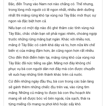
Bắc, đến Trung vào Nam nơi nào chẳng có. Thế nhưng,
trong lòng mỗi người có lẽ ngon nhất, nhiều dinh dưỡng
nhất thì măng rừng khô tại vùng núi Tây Bắc mới thực sự
ngon và đặc biệt hơn cả.
Nếu bạn có một dịp nào đó ghé thăm các tỉnh vùng núi
Tây Bắc, chắc chắn bạn sẽ phải ngạc nhiên, choáng ngợp
trước những rừng măng bạt ngàn. Khác với nhiều nơi,
măng ở Tây Bắc có cánh khá dày và to, hơn nữa khi chế
biến vị của măng đậm hơn, ăn cũng ngon hơn rất nhiều.
Cho đến thời điểm hiện tại, măng rừng khô của vùng núi
Tây Bắc đã nức tiếng xa gần. Măng nơi đây không chỉ
phục vụ bà con người dân nơi đây mà còn được chuyển
về xuôi hay những tỉnh thành khác trên cả nước.
Cứ đến những ngày đầu thu, bà con trong các bản làng
sẽ gánh thêm những chiếc địu trên vai, vào rừng tìm
măng. Những củ măng to được bà con thu hoạch khi
mang về sẽ được bóc vỏ bên ngoài, rửa sạch, thái ra
từng miếng rồi mang ra phơi khô hoặc sấy khô.