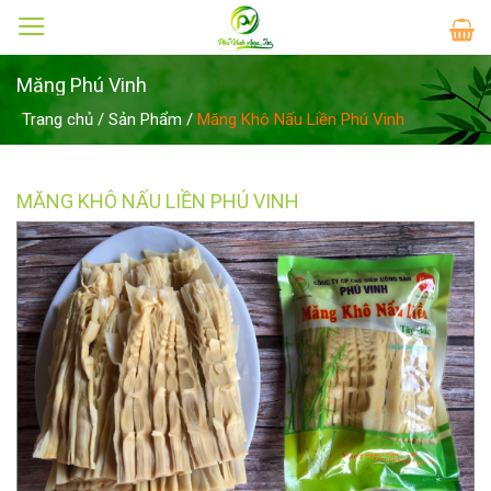
Skip
to
content
Măng Phú Vinh
Trang chủ
/
Sản Phẩm
/
Măng Khô Nấu Liền Phú Vinh
MĂNG KHÔ NẤU LIỀN PHÚ VINH