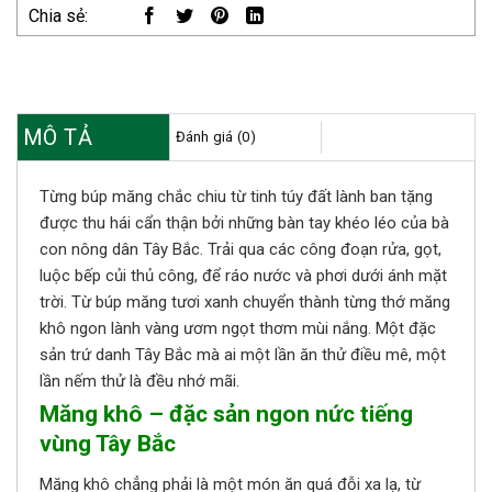
Chia sẻ:
MÔ TẢ
Đánh giá (0)
Từng búp măng chắc chiu từ tinh túy đất lành ban tặng
được thu hái cẩn thận bởi những bàn tay khéo léo của bà
con nông dân Tây Bắc. Trải qua các công đoạn rửa, gọt,
luộc bếp củi thủ công, để ráo nước và phơi dưới ánh mặt
trời. Từ búp măng tươi xanh chuyển thành từng thớ măng
khô ngon lành vàng ươm ngọt thơm mùi nắng. Một đặc
sản trứ danh Tây Bắc mà ai một lần ăn thử điều mê, một
lần nếm thử là đều nhớ mãi.
Măng khô – đặc sản ngon nức tiếng
vùng Tây Bắc
Măng khô chẳng phải là một món ăn quá đỗi xa lạ, từ