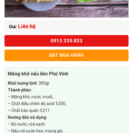
Liên hệ
Giá:
0913 335 833
ĐẶT MUA HÀNG
Măng khô nấu liền Phú Vinh
Khối lượng tịnh
: 300gr
Thành phần:
– Măng khô, nước, muối,…
– Chất điều chỉnh độ acid: E330,
– Chất bảo quản: E211
Hướng dẫn sử dụng:
– Bỏ nước, rửa sạch.
– Nấu với sườn heo, móng giò…