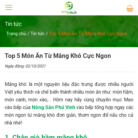
Skip
to
content
Tin tức
Trang chủ
/
Tin tức
/
Top 5 Món Ăn Từ Măng Khô Cực Ngon
Top 5 Món Ăn Từ Măng Khô Cực Ngon
Ngày đăng: 02/10/2021
Măng khô là một nguyên liệu đặc trưng được nhiều người
Việt yêu thích và chế biến thành nhiều món ăn như: món hầm,
món canh, món xào,… Hôm nay hãy cùng chuyên mục Mẹo
vào bếp của
Nông Sản Phú Vinh
vào bếp tổng hợp ngay các
món ngon từ măng khô đơn giản, thơm ngon để nấu cho cả
nhà nhé!
1. Chân giò hầm măng khô