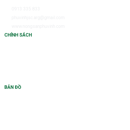
Yên
0913 335 833
phuvinhjsc.arg@gmail.com
www.nongsanphuvinh.com
CHÍNH SÁCH
Chính sách thanh toán
Chính sách vận chuyển
Chính sách đổi trả
Chính sách bảo hành
BẢN ĐỒ