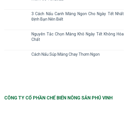
3 Cách Nấu Canh Măng Ngon Cho Ngày Tết Nhất
Định Bạn Nên Biết
Nguyên Tắc Chọn Măng Khô Ngày Tết Không Hóa
Chất
Cách Nấu Súp Măng Chay Thơm Ngon
CÔNG TY CỔ PHẦN CHẾ BIẾN NÔNG SẢN PHÚ VINH
Trụ sở: Số nhà 11B, ngách 12/36, phố Nghĩa Dũng,
Phường Phúc Xá, Quận Ba Đình, Hà Nội Sản xuất tại:
Thôn Thượng, Xã Cửu Cao, Huyện Văn Giang, Tỉnh Hưng