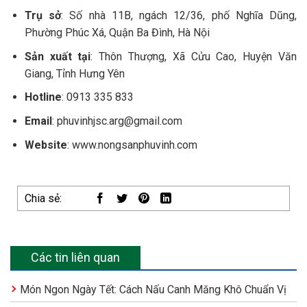
Trụ sở
: Số nhà 11B, ngách 12/36, phố Nghĩa Dũng,
Phường Phúc Xá, Quận Ba Đình, Hà Nội
Sản xuất tại
: Thôn Thượng, Xã Cửu Cao, Huyện Văn
Giang, Tỉnh Hưng Yên
Hotline
: 0913 335 833
Email
: phuvinhjsc.arg@gmail.com
Website
: www.nongsanphuvinh.com
Chia sẻ:
Các tin liên quan
Món Ngon Ngày Tết: Cách Nấu Canh Măng Khô Chuẩn Vị