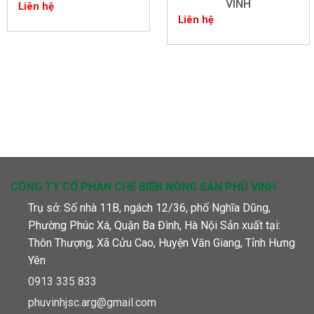
VINH
Liên hệ
Liên hệ
CÔNG TY CỔ PHẦN CHẾ BIẾN NÔNG SẢN PHÚ VINH
Trụ sở: Số nhà 11B, ngách 12/36, phố Nghĩa Dũng,
Phường Phúc Xá, Quận Ba Đình, Hà Nội Sản xuất tại:
Thôn Thượng, Xã Cửu Cao, Huyện Văn Giang, Tỉnh Hưng
Yên
0913 335 833
phuvinhjsc.arg@gmail.com