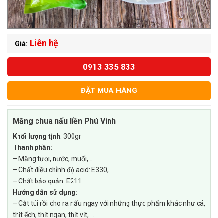
Liên hệ
Giá:
0913 335 833
ĐẶT MUA HÀNG
Măng chua nấu liền Phú Vinh
Khối lượng tịnh
: 300gr
Thành phần:
– Măng tươi, nước, muối,…
– Chất điều chỉnh độ acid: E330,
– Chất bảo quản: E211
Hướng dẫn sử dụng:
– Cắt túi rồi cho ra nấu ngay với những thực phẩm khác như cá,
thịt ếch, thịt ngan, thịt vịt, …