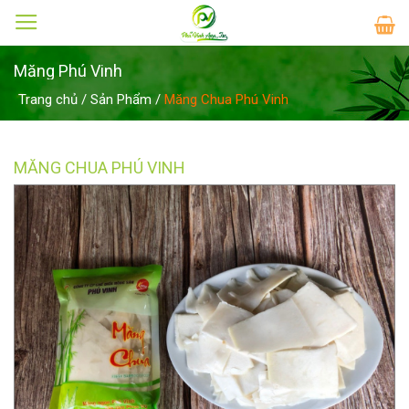
Skip
to
content
Măng Phú Vinh
Trang chủ
/
Sản Phẩm
/
Măng Chua Phú Vinh
MĂNG CHUA PHÚ VINH